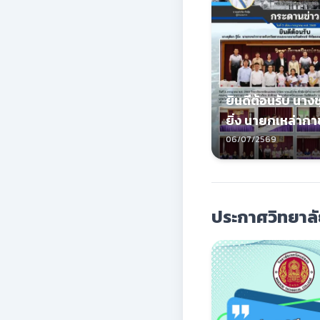
ยินดีต้อนรับ นางชุต
ยิ่ง นายกเหล่าก
จังหวัดตากและนา
06/07/2569
พงษ์ พิพัฒมนตรี
อำเภอแม่สอด พ
ประกาศวิทยาล