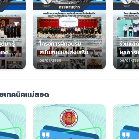
ิมา รู้
โครงการฝึกอบรม
ร่วมแสด
าชาด
สนับสนุนและส่งเสริม
ผลการแ
ยกันต์
ความซื่อสัตย์สุจริตและ
วิทยาศา
06/07/2569
06/07/25
กุล นาย
ความโปร่งใส
ระดับอา
ร้อมคณะ
ัยเทคนิคแม่สอด