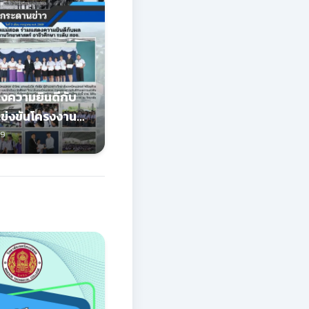
งความยินดีกับ
ข่งขันโครงงาน
สตร์อาชีวศึกษา
69
ชีวศึกษา (สอจ.)