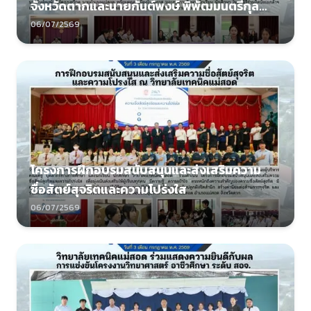
จังหวัดตากและนายกันต์พงษ์ พิพัฒมนตรีกุล
นายอำเภอแม่สอด พร้อมคณะ
06/07/2569
โครงการฝึกอบรมสนับสนุนและส่งเสริมความ
ซื่อสัตย์สุจริตและความโปร่งใส
06/07/2569